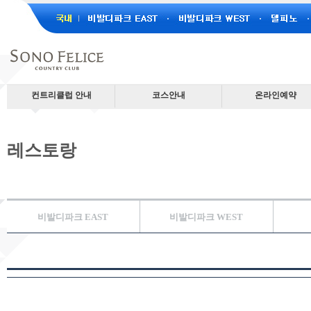
컨트리클럽 안내
코스안내
온라인예약
컨트리클럽소개
비발디파크 EAST
골프예약
연혁
비발디파크 WEST
이용요금
레스토랑
레스토랑
델피노
HOT타임 예약
찾아오시는 길
소노펠리체 Par3
예약안내
예약정책안내
분실물 안내
비발디파크 파크골프
동반라운드 게시판
비발디파크 EAST
비발디파크 WEST
단체문의