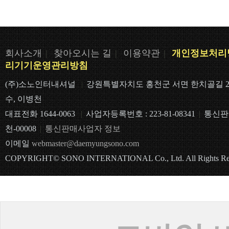
회사소개
|
찾아오시는 길
|
이용약관
|
개인정보처리
리기기운영관리방침
(주)소노인터내셔널 
|
강원특별자치도 홍천군 서면 한치골길 2
수, 이병천
대표전화 1644-0063 
|
사업자등록번호 : 223-81-08341
|
통신판매
천-00008
|
통신판매사업자 정보
이메일
webmaster@daemyungsono.com
COPYRIGHT© SONO INTERNATIONAL Co., Ltd. All Rights Res