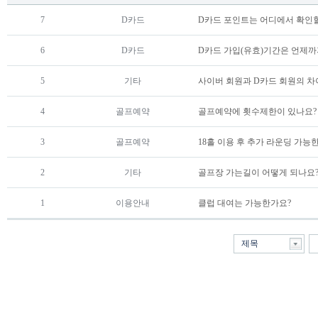
7
D카드 
D카드 포인트는 어디에서 확인할
6
D카드 
D카드 가입(유효)기간은 언제까
5
기타 
사이버 회원과 D카드 회원의 차
4
골프예약 
골프예약에 횟수제한이 있나요?
3
골프예약 
18홀 이용 후 추가 라운딩 가능
2
기타 
골프장 가는길이 어떻게 되나요
1
이용안내 
클럽 대여는 가능한가요?
제목