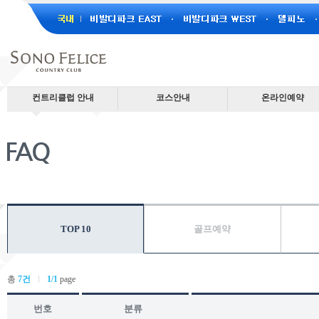
컨트리클럽 안내
코스안내
온라인예약
컨트리클럽소개
비발디파크 EAST
골프예약
연혁
비발디파크 WEST
이용요금
레스토랑
델피노
HOT타임 예약
찾아오시는 길
소노펠리체 Par3
예약안내
예약정책안내
분실물 안내
비발디파크 파크골프
동반라운드 게시판
TOP 10
골프예약
단체문의
총
7건
l
1/1
page
번호
분류